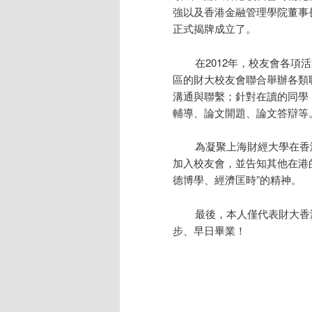
強以及香港金融管理學院董事
正式揭牌成立了。
在2012年，校友會各項活
區的財大校友會聯合舉辦各類
溝通與聯繫；針對在讀的同學
輔導、論文開題、論文答辯等
為凝聚上海財經大學在香港
加入校友會，並告知其他在港
德博學、經濟匡時”的精神。
最後，本人僅代表財大香港
步、早日畢業！
梁