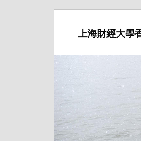
Skip
Skip
to
to
primary
secondary
上海財經大學
content
content