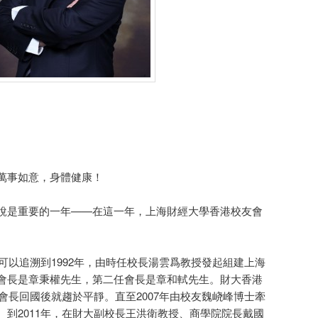
萬事如意，身體健康！
說是重要的一年——在這一年，上海財經大學香港校友會
追溯到1992年，由時任校長湯雲爲教授發起組建上海
會長是章秉權先生，第二任會長是章和軾先生。財大香港
章會長回國後就趨於平靜。直至2007年由校友魏峣峰博士牽
。到2011年，在財大副校長王洪衛教授、商學院院長戴國