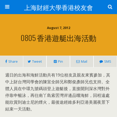
上海財經大學香港校友會
August 7, 2012
0805 香港遊艇出海活動
Share
Tweet
Pin
Mail
SMS
週日的出海和海鮮活動共有19位校友及親友來賓參加，其
中上財台灣同學會的陳宣全師兄和鄭俊彥師兄也支持。全
體人員在中環九號碼頭登上遊艇後，直接開到深水灣對外
停靠申暢泳，再往南丫島索罟灣岸邊品嚐海鮮，回程遠處
能欣賞到迪士尼的煙火，最後途經維多利亞港美麗夜景下
結束一天活動。